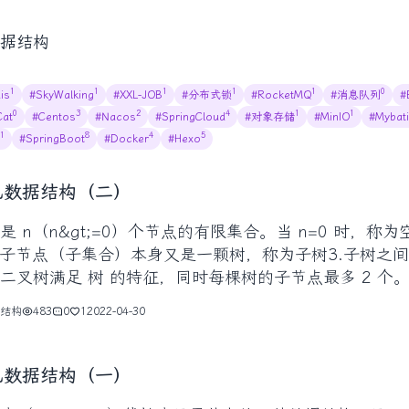
据结构
1
1
1
1
1
0
is
#SkyWalking
#XXL-JOB
#分布式锁
#RocketMQ
#消息队列
#
0
3
2
4
1
1
at
#Centos
#Nacos
#SpringCloud
#对象存储
#MinIO
#Mybat
1
8
4
5
#SpringBoot
#Docker
#Hexo
见数据结构（二）
是 n（n&gt;=0）个节点的有限集合。当 n=0 时，称为
.子节点（子集合）本身又是一颗树，称为子树3.子树之
二叉树满足 树 的特征，同时每棵树的子节点最多 2 个
结构
483
0
1
2022-04-30
见数据结构（一）