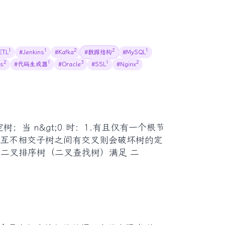
1
1
2
2
1
ETL
#Jenkins
#Kafka
#数据结构
#MySQL
2
1
3
1
2
is
#代码生成器
#Oracle
#SSL
#Nginx
空树；当 n&gt;0 时：1.有且仅有一个根节
间互不相交子树之间有交叉则会破坏树的定
。二叉排序树（二叉查找树）满足 二