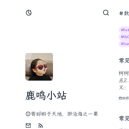
数
#Red
#MyC
#Vue
常
树树
点2
义：
鹿鸣小站
数据
😊寄蜉蝣于天地，渺沧海之一粟
常