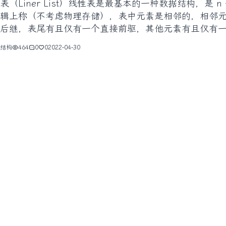
表（Liner List）线性表是最基本的一种数据结构，是
辑上称（不考虑物理存储），表中元素是相邻的，相邻
后继，表尾有且仅有一个直接前驱，其他元素有且仅有
，线性表区分
结构
464
0
0
2022-04-30