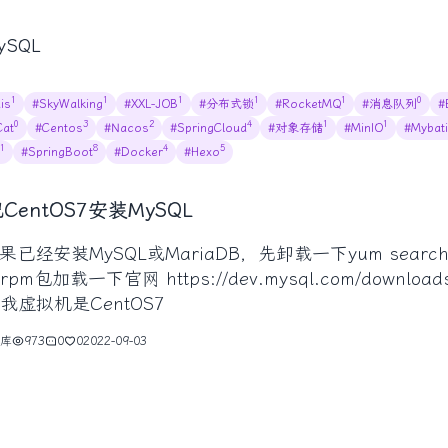
ySQL
1
1
1
1
1
0
is
#SkyWalking
#XXL-JOB
#分布式锁
#RocketMQ
#消息队列
#
0
3
2
4
1
1
at
#Centos
#Nacos
#SpringCloud
#对象存储
#MinIO
#Mybat
1
8
4
5
#SpringBoot
#Docker
#Hexo
CentOS7安装MySQL
果已经安装MySQL或MariaDB，先卸载一下yum search mys
网 https://dev.mysql.com/downloads/repo/yum/下载对应操作系统的安装
我虚拟机是CentOS7
库
973
0
0
2022-09-03