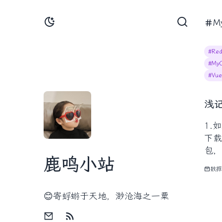
M
#Red
#MyC
#Vue
浅记
1.如
下载rpm包加载一下官
包，
鹿鸣小站
数据
😊寄蜉蝣于天地，渺沧海之一粟