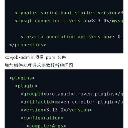
<
mybatis-spring-boot-starter.version
>
3.
<
mysql-connector-j.version
>
8.3.0
</
mysql
<
jakarta.annotation-api.version
>
3.0.0
</
properties
>
xxl-job-admin 项目 pom 文件
增加插件处理请求参数解析的问题
<
plugins
>
<
plugin
>
<
groupId
>
org.apache.maven.plugins
</
gr
<
artifactId
>
maven-compiler-plugin
</
ar
<
version
>
3.13.0
</
version
>
<
configuration
>
<
compilerArgs
>