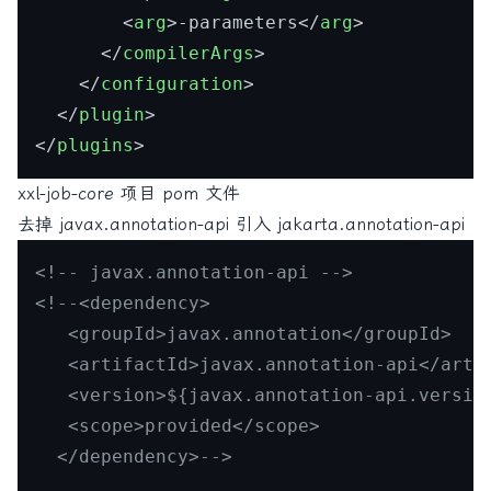
<
arg
>
-parameters
</
arg
>
</
compilerArgs
>
</
configuration
>
</
plugin
>
</
plugins
>
xxl-job-core 项目 pom 文件
去掉 javax.annotation-api 引入 jakarta.annotation-api
<!-- javax.annotation-api -->
<!--<dependency>

   <groupId>javax.annotation</groupId>

   <artifactId>javax.annotation-api</artif
   <version>${javax.annotation-api.version
   <scope>provided</scope>

  </dependency>-->