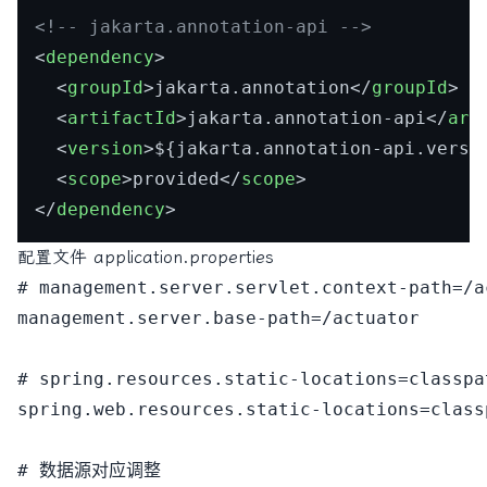
<!-- jakarta.annotation-api -->
<
dependency
>
<
groupId
>
jakarta.annotation
</
groupId
>
<
artifactId
>
jakarta.annotation-api
</
art
<
version
>
${jakarta.annotation-api.versi
<
scope
>
provided
</
scope
>
</
dependency
>
配置文件 application.properties
# management.server.servlet.context-path=/ac
management.server.base-path=/actuator

# spring.resources.static-locations=classpat
spring.web.resources.static-locations=class
# 数据源对应调整
