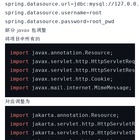
spring.datasource.url=jdbc:mysql://127.0.0.
spring.datasource.username=root

部分 javax 包调整
将项目中所有的
import
import
import
import
import
对应调整为
import
import
import