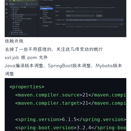
依赖升级
去掉了一些不用搭理的，关注这几项变动的就行
xxl-job 根 pom 文件
Java编译版本调整，SpringBoot版本调整，Mybatis版本
调整
<
properties
>
<
maven.compiler.source
>
21
</
maven.compil
<
maven.compiler.target
>
21
</
maven.compil
<
spring.version
>
6.1.5
</
spring.version
>
<
spring-boot.version
>
3.2.4
</
spring-boot