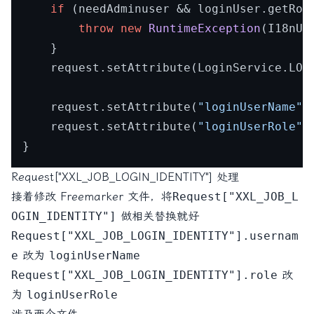
if
 (needAdminuser && loginUser.getRol
throw
new
RuntimeException
(I18nUt
	}

	request.setAttribute(LoginService.LOGIN_IDENTITY_KEY, loginUser);

	request.setAttribute(
"loginUserName"
,
	request.setAttribute(
"loginUserRole"
,
Request["XXL_JOB_LOGIN_IDENTITY"] 处理
接着修改 Freemarker 文件，将
Request["XXL_JOB_L
OGIN_IDENTITY"]
做相关替换就好
Request["XXL_JOB_LOGIN_IDENTITY"].usernam
e
改为
loginUserName
Request["XXL_JOB_LOGIN_IDENTITY"].role
改
为
loginUserRole