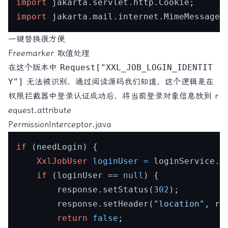
import
import
一键替换很方便
Freemarker 取值处理
在这个版本中
Request["XXL_JOB_LOGIN_IDENTIT
Y"]
无法被识别，通过阅读源码我们知道，这个逻辑是在
权限拦截器中登录认证成功后，将当前登录对象信息放到 r
equest.attribute
PermissionInterceptor.java
if
 (needLogin) {

XxlJobUser
loginUser
=
 loginService.i
if
 (loginUser == 
null
) {

		response.setStatus(
302
);

		response.setHeader(
"location"
, re
return
false
;
