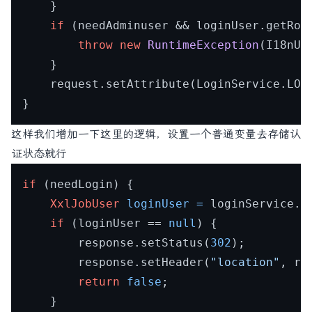
	}

if
 (needAdminuser && loginUser.getRol
throw
new
RuntimeException
(I18nUt
	}

	request.setAttribute(LoginService.LOGIN_IDENTITY_KEY, loginUser);

这样我们增加一下这里的逻辑，设置一个普通变量去存储认
证状态就行
if
 (needLogin) {

XxlJobUser
loginUser
=
 loginService.i
if
 (loginUser == 
null
) {

		response.setStatus(
302
);

		response.setHeader(
"location"
, re
return
false
;

	}
