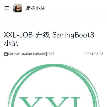
鹿鸣小站
XXL-JOB 升级 SpringBoot3
小记
SpringCloud
SpringBoot
649
2024-06-08