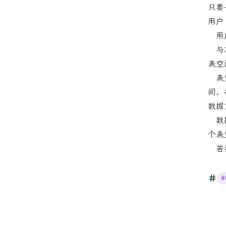
只要
用户
用户
与其
表空
表空
间，
数据
数据
个表
若要
#