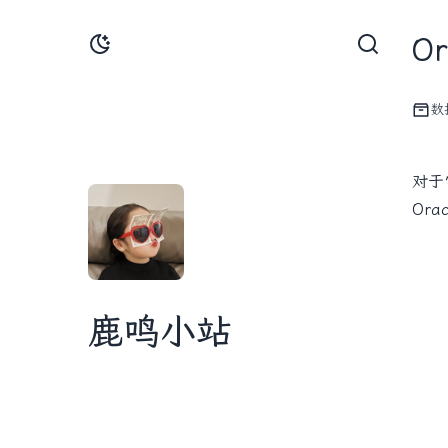
O
数
对于
Or
鹿鸣小站