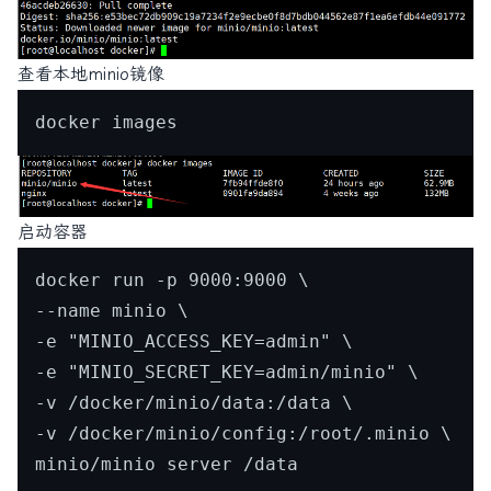
查看本地minio镜像
启动容器
docker run -p 9000:9000 \

--name minio \

-e "MINIO_ACCESS_KEY=admin" \

-e "MINIO_SECRET_KEY=admin/minio" \

-v /docker/minio/data:/data \

-v /docker/minio/config:/root/.minio \
