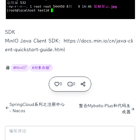
SDK
MinIO Java Client SDK：
https://docs.min.io/cn/java-cli
ent-quickstart-guide.html
1
1
#MinIO
#对象存储
0
0
SpringCloud系列之注册中心
整合Mybatis-Plus和代码生
- Nacos
成器